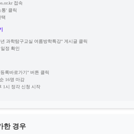
os.or.kr 접속
소통' 클릭
선택
기
2026년 과학탐구교실 여름방학특강" 게시글 클릭
 일정 확인
 "등록바로가기" 버튼 클릭
순 16명 마감
 오후 1시 정각 신청 시작
가한 경우