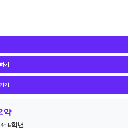
인하기
로가기
요약
 4~6학년