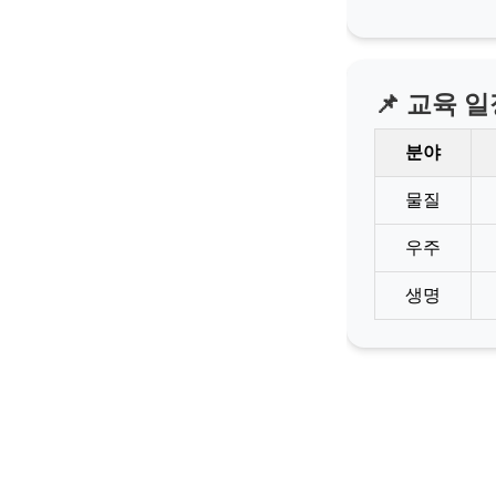
📌 교육 
분야
물질
우주
생명