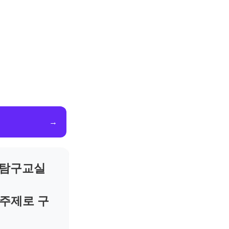
→
학탐구교실
 주제로 구