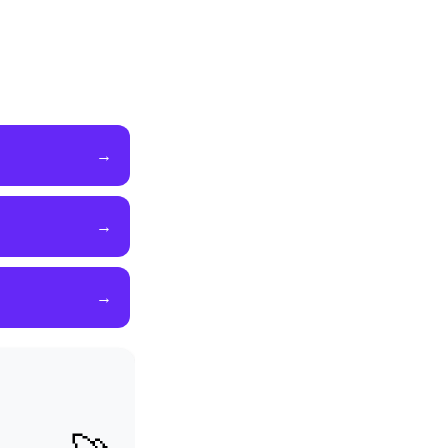
→
→
→